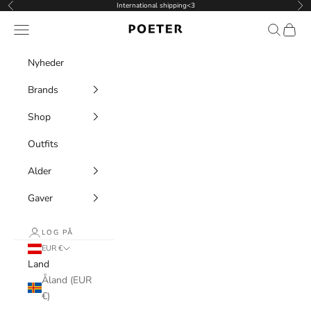
Spring til indhold
International shipping<3
Forrige
Næ
POETER
Menu
Søg
Indkøb
Nyheder
Brands
Shop
Outfits
Alder
Gaver
LOG PÅ
EUR €
Land
Åland (EUR
€)