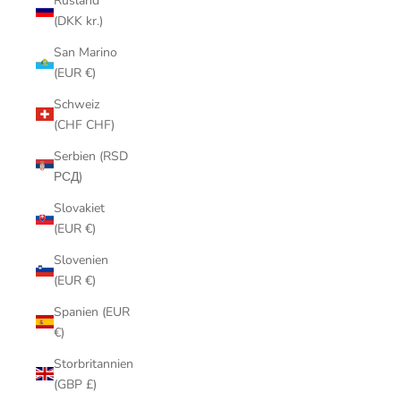
Rusland
(DKK kr.)
San Marino
(EUR €)
Schweiz
(CHF CHF)
Serbien (RSD
РСД)
Slovakiet
(EUR €)
Slovenien
(EUR €)
Spanien (EUR
€)
Storbritannien
(GBP £)