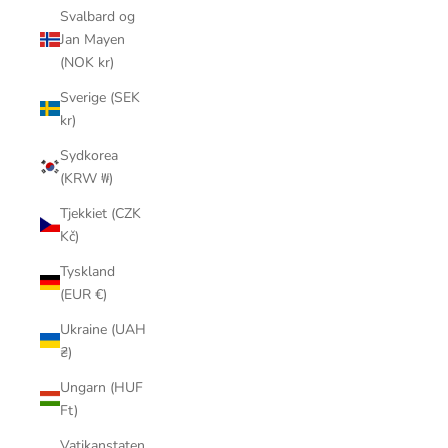
Svalbard og
Jan Mayen
(NOK kr)
Sverige (SEK
kr)
Sydkorea
(KRW ₩)
Tjekkiet (CZK
Kč)
Tyskland
(EUR €)
Ukraine (UAH
₴)
Ungarn (HUF
Ft)
Vatikanstaten