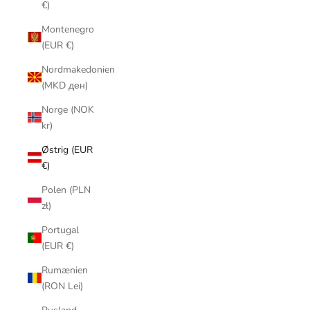
€)
Montenegro
(EUR €)
Nordmakedonien
(MKD ден)
Norge (NOK
kr)
Østrig (EUR
€)
Polen (PLN
zł)
Portugal
(EUR €)
Rumænien
(RON Lei)