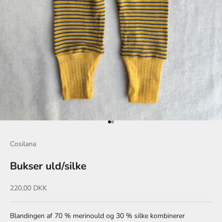
Gå til element 1
Gå til element 2
Cosilana
Bukser uld/silke
Salgspris
220,00 DKK
Blandingen af ​​70 % merinould og 30 % silke kombinerer