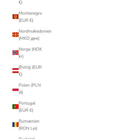
€)
Montenegro
(EUR €)
Nordmakedonien
(MKD ден)
Norge (NOK
kr)
Østrig (EUR
€)
Polen (PLN
zł)
Portugal
(EUR €)
Rumænien
(RON Lei)