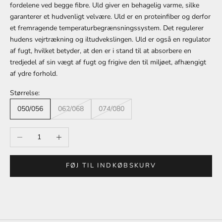
fordelene ved begge fibre. Uld giver en behagelig varme, silke
garanterer et hudvenligt velvære. Uld er en proteinfiber og derfor
et fremragende temperaturbegrænsningssystem. Det regulerer
hudens vejrtrækning og iltudvekslingen. Uld er også en regulator
af fugt, hvilket betyder, at den er i stand til at absorbere en
tredjedel af sin vægt af fugt og frigive den til miljøet, afhængigt
af ydre forhold.
Størrelse:
050/056
062/068
074/080
Sænk antal
Øg antal
FØJ TIL INDKØBSKURV