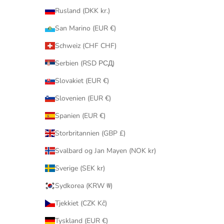
Rusland (DKK kr.)
San Marino (EUR €)
Schweiz (CHF CHF)
Serbien (RSD РСД)
Slovakiet (EUR €)
Slovenien (EUR €)
Spanien (EUR €)
Storbritannien (GBP £)
Svalbard og Jan Mayen (NOK kr)
Sverige (SEK kr)
Sydkorea (KRW ₩)
Tjekkiet (CZK Kč)
Tyskland (EUR €)