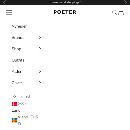
Spring til indhold
International shipping<3
Forrige
Næ
POETER
Menu
Søg
Indkøb
Nyheder
Brands
Shop
Outfits
Alder
Gaver
LOG PÅ
DKK kr.
Land
Åland (EUR
€)