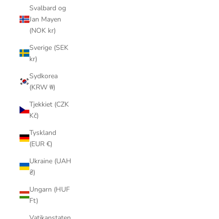
Svalbard og
Jan Mayen
(NOK kr)
Sverige (SEK
kr)
Sydkorea
(KRW ₩)
Tjekkiet (CZK
Kč)
Tyskland
(EUR €)
Ukraine (UAH
₴)
Ungarn (HUF
Ft)
Vatikanstaten