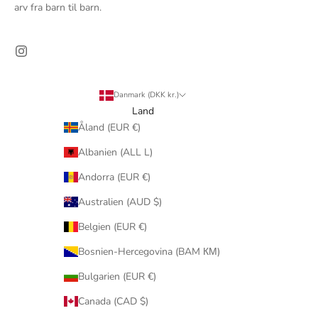
arv fra barn til barn.
Danmark (DKK kr.)
Land
Åland (EUR €)
Albanien (ALL L)
Andorra (EUR €)
Australien (AUD $)
Belgien (EUR €)
Bosnien-Hercegovina (BAM КМ)
Bulgarien (EUR €)
Canada (CAD $)