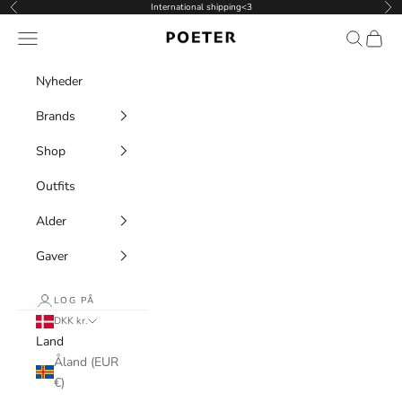
Spring til indhold
International shipping<3
Forrige
Næ
POETER
Menu
Søg
Indkøb
Nyheder
Brands
Shop
Outfits
Alder
Gaver
LOG PÅ
DKK kr.
Land
Åland (EUR
€)