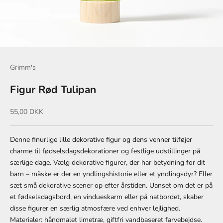
Grimm's
Figur Rød Tulipan
Salgspris
55,00 DKK
Denne finurlige lille dekorative figur og dens venner tilføjer
charme til fødselsdagsdekorationer og festlige udstillinger på
særlige dage. Vælg dekorative figurer, der har betydning for dit
barn – måske er der en yndlingshistorie eller et yndlingsdyr? Eller
sæt små dekorative scener op efter årstiden. Uanset om det er på
et fødselsdagsbord, en vindueskarm eller på natbordet, skaber
disse figurer en særlig atmosfære ved enhver lejlighed.
Materialer: håndmalet limetræ, giftfri vandbaseret farvebejdse.