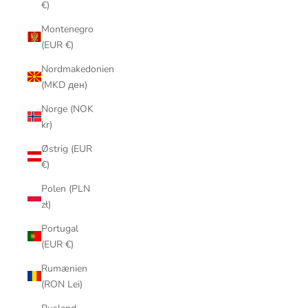
€)
Montenegro
(EUR €)
Nordmakedonien
(MKD ден)
Norge (NOK
kr)
Østrig (EUR
€)
Polen (PLN
zł)
Portugal
(EUR €)
Rumænien
(RON Lei)