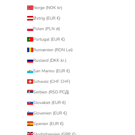
Norge (NOK kr)
Østrig (EUR €)
Polen (PLN zł)
Portugal (EUR €)
Rumænien (RON Lei)
Rusland (DKK kr.)
San Marino (EUR €)
Schweiz (CHF CHF)
Serbien (RSD РСД)
Slovakiet (EUR €)
Slovenien (EUR €)
Spanien (EUR €)
Storbritannien (GBP £)