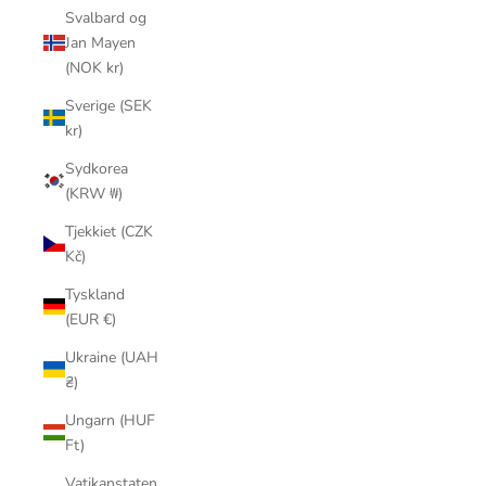
Svalbard og
Jan Mayen
(NOK kr)
Sverige (SEK
kr)
Sydkorea
(KRW ₩)
Tjekkiet (CZK
Kč)
Tyskland
(EUR €)
Ukraine (UAH
₴)
Ungarn (HUF
Ft)
Vatikanstaten